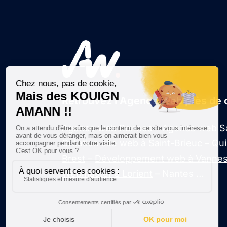
Retrouvez l'Agence Web près de 
Agence web Rennes – Agence web Sa
Création site web à Saint-Brieuc
–
Qu
Brest
–
Développement web à Vanne
Webmaster à Lorient
– Nantes …