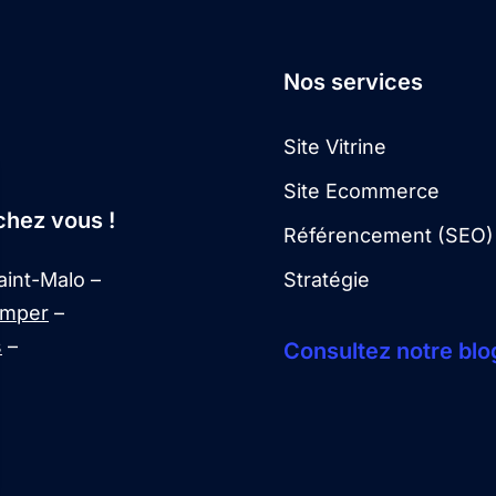
Nos services
Site Vitrine
Site Ecommerce
chez vous !
Référencement (SEO)
int-Malo –
Stratégie
imper
–
s
–
Consultez notre blog