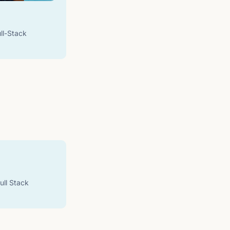
ll-Stack
ull Stack