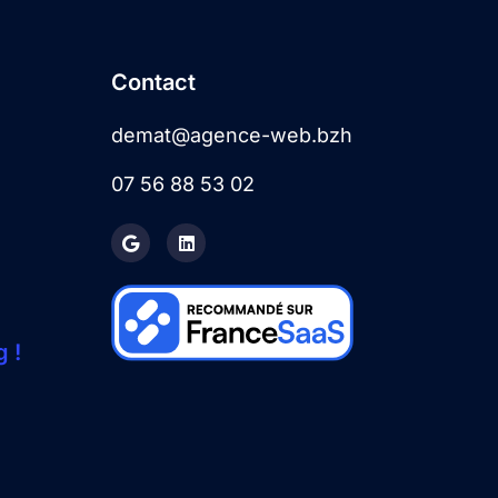
Contact
demat@agence-web.bzh
07 56 88 53 02
 !
+33756885302