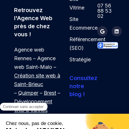
07 56
Vitrine
Retrouvez
88 53
02
l'Agence Web
Site
près de chez
Ecommerce
vous !
Référencement
(SEO)
Agence web
Rennes – Agence
Stratégie
web Saint-Malo –
Création site web à
Consultez
Saint-Brieuc
notre
–
Quimper
–
Brest
–
blog !
Développement
web à Vannes
–
Webmaster à