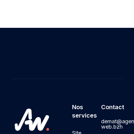
Nos
Contact
services
demat@agen
web.bzh
Site