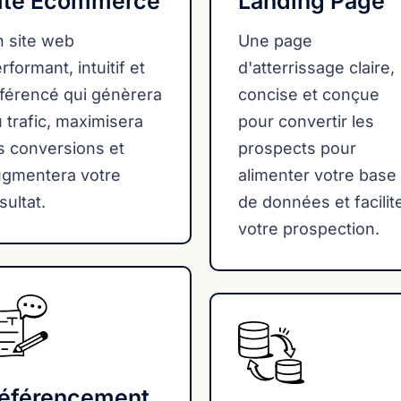
ite Ecommerce
Landing Page
 site web
Une page
rformant, intuitif et
d'atterrissage claire,
férencé qui génèrera
concise et conçue
 trafic, maximisera
pour convertir les
s conversions et
prospects pour
ugmentera votre
alimenter votre base
sultat.
de données et facilit
votre prospection.
éférencement