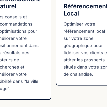
aturel
Référencemen
Local
s conseils et
ecommandations
Optimiser votre
optimisations pour
référencement local
éliorer votre
sur votre zone
ositionnement dans
géographique pour
s résultats des
fidéliser vos clients e
oteurs de
attirer les prospects
cherches et
situés dans votre zo
éliorer votre
de chalandise.
sibilité dans "la ville
uge".