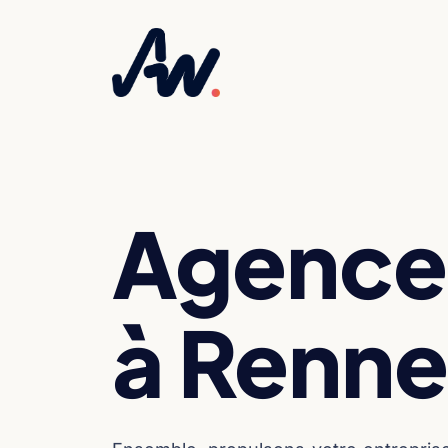
Agence
à Renne