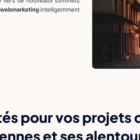
se vers de nouveaux sommets
s webmarketing
intelligemment
és pour vos projets 
ennes et ses alentou