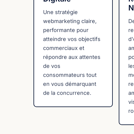
N
Une stratégie
webmarketing claire,
De
performante pour
r
atteindre vos objectifs
d'
commerciaux et
am
répondre aux attentes
p
de vos
le
consommateurs tout
m
en vous démarquant
re
de la concurrence.
am
vi
ro