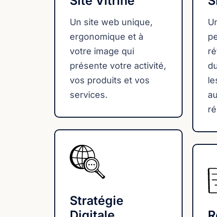
Site Vitrine
S
Un site web unique,
Un
ergonomique et à
pe
votre image qui
ré
présente votre activité,
du
vos produits et vos
le
services.
a
ré
Stratégie
Digitale
R