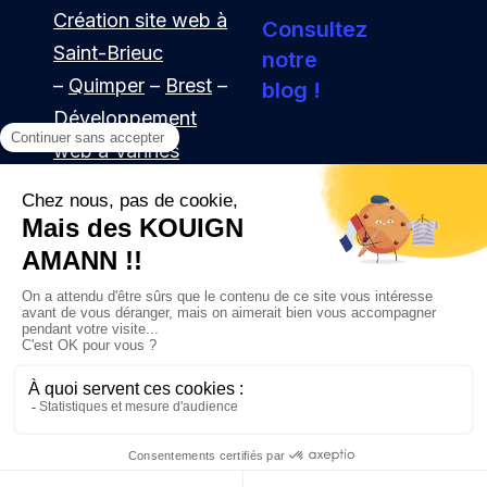
Création site web à
Consultez
Saint-Brieuc
notre
–
Quimper
–
Brest
–
blog !
Développement
web à Vannes
–
Webmaster à
Lorient
– Nantes …
© 2024 – Développé avec ♥️ en Bretagne –
+33756885302
Groupe Click&Digital –
Mentions Légales