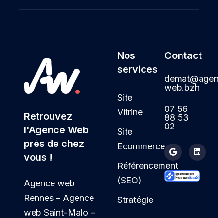
Nos
Contact
services
demat@agen
web.bzh
Site
07 56
Vitrine
Retrouvez
88 53
02
l'Agence Web
Site
près de chez
Ecommerce
vous !
Référencement
(SEO)
Agence web
Rennes – Agence
Stratégie
web Saint-Malo –